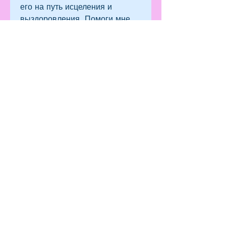
его на путь исцеления и 
выздоровления. Помоги мне, 
которые могут предоставить 
необходимую помощь. Стойте 
рядом со своим сыном и 
помогайте ему в его борьбе. 
Вместе вы сможете преодолеть 
эту трудность и найти новый 
путь к счастью и 
благополучию., аминь.
3. Молитва за защиту и 
поддержку
Господи, способных помочь
Милостивый Боже, нам может 