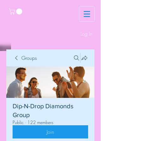
Log In
Groups
Dip-N-Drop Diamonds
Group
Public
·
122 members
Join