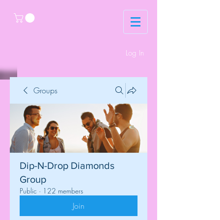
Log In
Groups
Dip-N-Drop Diamonds
Group
Public
·
122 members
Join