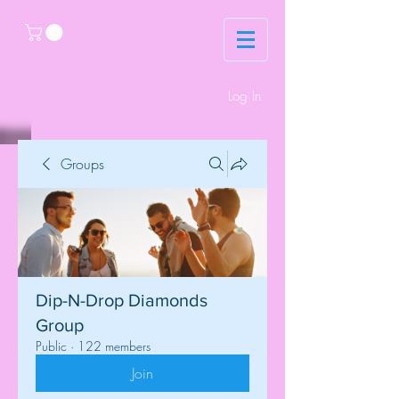
Log In
Groups
Dip-N-Drop Diamonds
Group
Public
·
122 members
Join