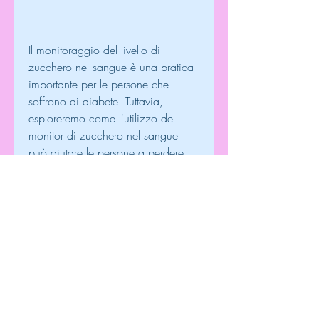
Il monitoraggio del livello di 
zucchero nel sangue è una pratica 
importante per le persone che 
soffrono di diabete. Tuttavia, 
esploreremo come l'utilizzo del 
monitor di zucchero nel sangue 
può aiutare le persone a perdere 
peso e a mantenere un livello di 
zucchero nel sangue sano.
Cos'è il monitor di zucchero nel 
sangue