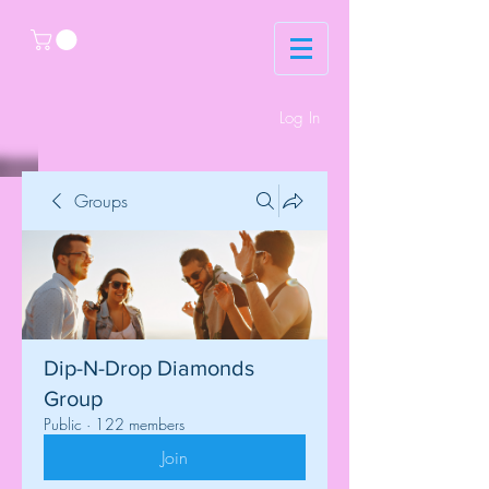
Log In
Groups
Dip-N-Drop Diamonds
Group
Public
·
122 members
Join