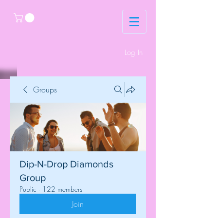
Log In
Groups
Dip-N-Drop Diamonds
Group
Public
·
122 members
Join