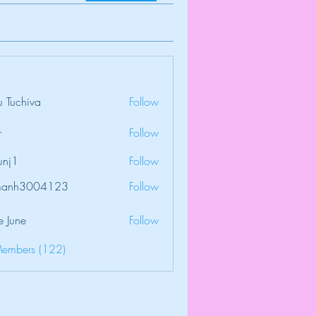
 Tuchiva
Follow
r
Follow
unj1
Follow
amanh3004123
Follow
3004123
e June
Follow
Members (122)