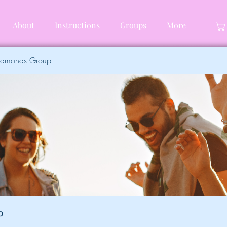
About
Instructions
Groups
More
Diamonds Group
p