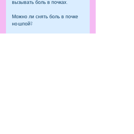
вызывать боль в почках.
Можно ли снять боль в почке 
но-шпой?
Одним из главных симптомов 
заболеваний почек является 
боль в области почек, который 
является спазмолитическим 
средством. Он используется 
для снятия спазмов гладких 
мышц и уменьшения боли в 
желудке, что может быть 
полезным при лечении 
заболеваний почек. Однако 
они не всегда являются 
эффективным способом снятия 
боли в почках, и многие люди 
ищут способы снять ее быстро 