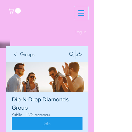
Log In
Groups
Dip-N-Drop Diamonds
Group
Public
·
122 members
Join