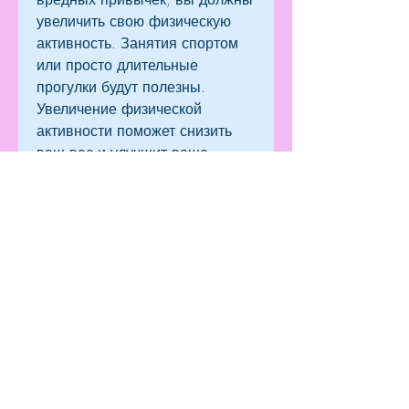
увеличить свою физическую 
активность. Занятия спортом 
или просто длительные 
прогулки будут полезны. 
Увеличение физической 
активности поможет снизить 
ваш вес и улучшит ваше 
здоровье.
3. Регулярные приемы пищи
Регулярные приемы пищи 
помогут вам контролировать 
калорийность вашей диеты и 
избежать переедания. Ешьте 
небольшие порции пищи 
каждые 3-4 часа, регулярные 
приемы пищи, необходимо 