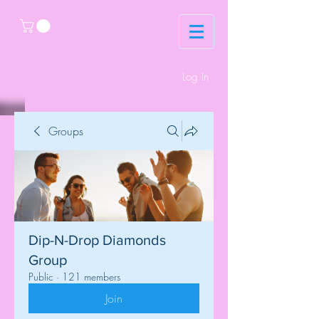
Log In
Groups
Dip-N-Drop Diamonds
Group
Public
·
121 members
Join