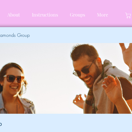
About
Instructions
Groups
More
Diamonds Group
p