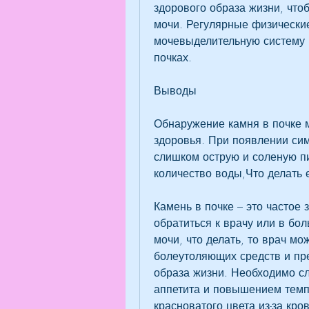
здорового образа жизни, что
мочи. Регулярные физические
мочевыделительную систему и
почках.
Выводы
Обнаружение камня в почке м
здоровья. При появлении сим
слишком острую и соленую пи
количество воды,Что делать 
Камень в почке – это частое 
обратиться к врачу или в бол
мочи, что делать, то врач мо
болеутоляющих средств и пре
образа жизни. Необходимо сл
аппетита и повышением темпе
красноватого цвета из-за кров