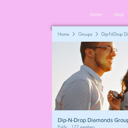
Home
Shop
Home
Groups
Dip-N-Drop 
Dip-N-Drop Diamonds Grou
Public
·
122 members