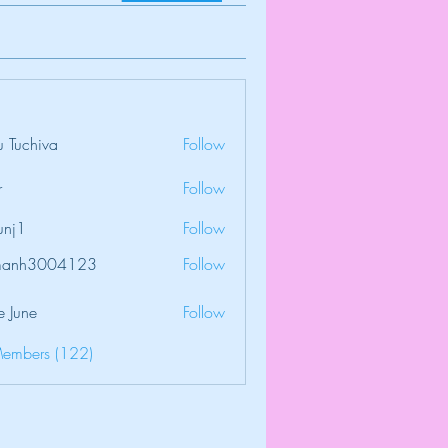
 Tuchiva
Follow
r
Follow
unj1
Follow
amanh3004123
Follow
3004123
e June
Follow
Members (122)