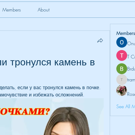
Members
About
Members
Onu
T C
и тронулся камень в 
Brd
tr
tramanh
елать, если у вас тронулся камень в почке. 
Ros
самочувствие и избежать осложнений.
See All 