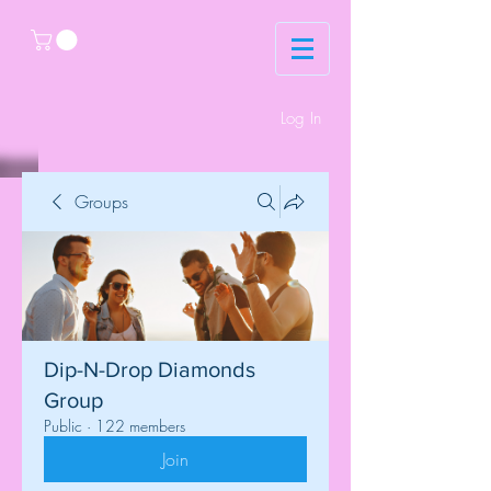
Log In
Groups
Dip-N-Drop Diamonds
Group
Public
·
122 members
Join