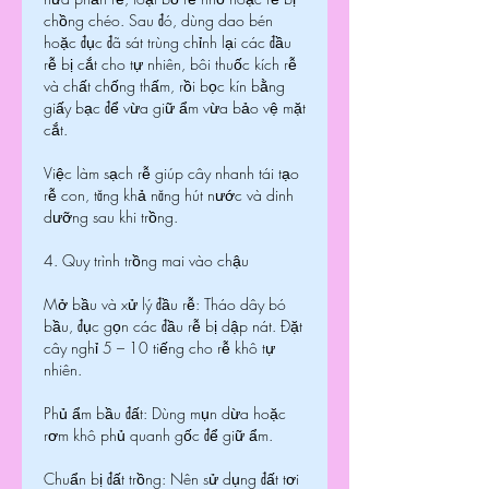
chồng chéo. Sau đó, dùng dao bén 
hoặc đục đã sát trùng chỉnh lại các đầu 
rễ bị cắt cho tự nhiên, bôi thuốc kích rễ 
và chất chống thấm, rồi bọc kín bằng 
giấy bạc để vừa giữ ẩm vừa bảo vệ mặt 
cắt.
Việc làm sạch rễ giúp cây nhanh tái tạo 
rễ con, tăng khả năng hút nước và dinh 
dưỡng sau khi trồng.
4. Quy trình trồng mai vào chậu
Mở bầu và xử lý đầu rễ: Tháo dây bó 
bầu, đục gọn các đầu rễ bị dập nát. Đặt 
cây nghỉ 5 – 10 tiếng cho rễ khô tự 
nhiên.
Phủ ẩm bầu đất: Dùng mụn dừa hoặc 
rơm khô phủ quanh gốc để giữ ẩm.
Chuẩn bị đất trồng: Nên sử dụng đất tơi 