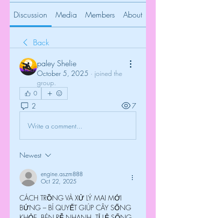
Discussion
Media
Members
About
Back
paley Shelie
October 5, 2025
·
joined the
group.
0
2
7
Write a comment...
Newest
engine.aszm888
Oct 22, 2025
CÁCH TRỒNG VÀ XỬ LÝ MAI MỚI 
BỨNG – BÍ QUYẾT GIÚP CÂY SỐNG 
KHỎE, BÉN RỄ NHANH, TỈ LỆ SỐNG 