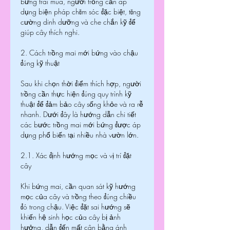
bứng trái mùa, người trồng cần áp 
dụng biện pháp chăm sóc đặc biệt, tăng 
cường dinh dưỡng và che chắn kỹ để 
giúp cây thích nghi.
2. Cách trồng mai mới bứng vào chậu 
đúng kỹ thuật
Sau khi chọn thời điểm thích hợp, người 
trồng cần thực hiện đúng quy trình kỹ 
thuật để đảm bảo cây sống khỏe và ra rễ 
nhanh. Dưới đây là hướng dẫn chi tiết 
các bước trồng mai mới bứng được áp 
dụng phổ biến tại nhiều nhà vườn lớn.
2.1. Xác định hướng mọc và vị trí đặt 
cây
Khi bứng mai, cần quan sát kỹ hướng 
mọc của cây và trồng theo đúng chiều 
đó trong chậu. Việc đặt sai hướng sẽ 
khiến hệ sinh học của cây bị ảnh 
hưởng, dẫn đến mất cân bằng ánh 