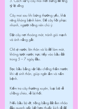
5. Cách xử lý cây mai mới bứng để tăng 
tỷ lệ sống
Cây mai sau khi bứng thường yếu, khả 
năng kháng bệnh kém. Để cây hồi phục 
nhanh, người trồng nên chú ý:
Đặt cây nơi thoáng mát, tránh gió mạnh 
và ánh nắng gắt.
Chỉ xịt nước lên thân và lá để làm mát, 
không tưới nước trực tiếp vào bầu đất 
trong 5 – 7 ngày đầu.
Bọc bầu bằng vật liệu chống thấm trước 
khi vệ sinh thân, giúp ngăn ẩm và nấm 
bệnh.
Kiểm tra cây thường xuyên, loại bỏ rễ 
chồng chéo, rễ bị thối.
Nếu bầu bị vỡ, trồng bằng đất đen nhão 
đắp quanh gốc kết hợp thuốc kích rễ để 