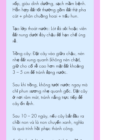
xốp, giàu dinh dưỡng, sạch mầm bệnh. 
Hỗn hợp đất tốt thường gồm đất thịt pha 
cát + phân chuồng hoai + trấu hun.
Tạo lớp thoát nước: Lót đá sỏi hoặc viên 
đất nung dưới đáy chậu để hạn chế úng 
rễ.
Trồng cây: Đặt cây vào giữa chậu, nén 
nhẹ đất xung quanh (không nén chặt), 
giữ cho cổ rễ cao hơn mặt đất khoảng 
3 – 5 cm để tránh đọng nước.
Sau khi trồng, không tưới nước ngay mà 
chỉ phun sương nhẹ quanh gốc. Đặt cây 
ở nơi râm mát, tránh nắng trực tiếp để 
cây ổn định.
Sau 10 – 20 ngày, nếu cây bắt đầu ra 
chồi non và lá non chuyển xanh, nghĩa 
là quá trình hồi phục thành công.