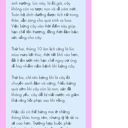
sinh trưởng. Lúc này, lá đã già, cây 
không còn ra tược non và rễ cám mới. 
Toàn bộ dinh dưỡng được tích trữ trong 
thân, sẵn sàng cho quá trình ra hoa. 
Việc bứng cây vào thời điểm này giúp 
hạn chế tổn thương, đồng thời đảm bảo 
sức sống cho cây.
Thứ hai, tháng 10 âm lịch cũng là lúc 
mùa mưa kết thúc, thời tiết khô ráo hơn, 
đất ít ẩm ướt nên hạn chế nguy cơ úng 
rễ hay nhiễm nấm bệnh khi bứng cây.
Thứ ba, chỉ nên bứng khi lá cây đã 
chuyển xanh đậm và cứng. Nếu bứng 
quá sớm khi cây còn lá non, sức đề 
kháng yếu, cây dễ bị mất nước và giảm 
khả năng hồi phục sau khi trồng.
Mặc dù có thể bứng mai ở những 
tháng khác trong năm, nhưng tỷ lệ rủi ro 
sẽ cao hơn. Trường hợp buộc phải 