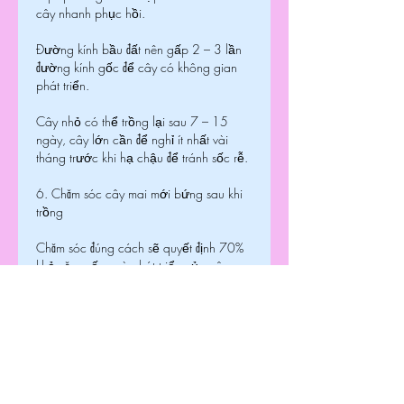
cây nhanh phục hồi.
Đường kính bầu đất nên gấp 2 – 3 lần 
đường kính gốc để cây có không gian 
phát triển.
Cây nhỏ có thể trồng lại sau 7 – 15 
ngày, cây lớn cần để nghỉ ít nhất vài 
tháng trước khi hạ chậu để tránh sốc rễ.
6. Chăm sóc cây mai mới bứng sau khi 
trồng
Chăm sóc đúng cách sẽ quyết định 70% 
khả năng sống và phát triển của cây 
mai. Dưới đây là những lưu ý quan 
trọng:
Kích rễ: Pha 2g thuốc kích rễ + 2ml 
vitamin B1 trong 1 lít nước sạch, tưới 
nhẹ quanh gốc, tránh làm lung lay cây. 
Thực hiện định kỳ 7 ngày/lần trong 