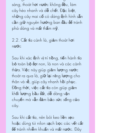
sáng, thoát hơi nước không đều, làm 
cây héo nhanh và dễ chết. Đặc biệt, 
những cây mai cổ có dáng định hình sẵn 
cần giữ nguyên hướng ban đầu để tránh 
phá dáng và mất thẩm mỹ.
2.2. Cắt tỉa cành lá, giảm thoát hơi 
nước
Sau khi xác định vị trí trồng, tiến hành tỉa 
bỏ toàn bộ đọt non, lá non và các cành 
thừa. Việc này giúp giảm lượng nước 
thoát ra qua lá, giữ lại năng lượng cho 
thân và rễ, giúp cây nhanh hồi phục. 
Đồng thời, việc cắt tỉa còn giúp giảm 
khối lượng bầu đất, dễ dàng vận 
chuyển mà vẫn đảm bảo sức sống của 
cây.
Sau khi cắt tỉa, nên bôi keo liền sẹo 
hoặc dùng túi nilon sạch bọc các vết cắt 
để tránh nhiễm khuẩn và mất nước. Đây 