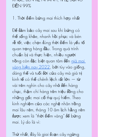
ĐẾN 99%
1. Thời điểm bứng mai thích hợp nhất
Để đảm bảo cây mai sau khi bứng có 
thể sống khỏe, nhanh hồi phục và bén 
rễ tốt, việc chọn đúng thời điểm là yếu tố 
quan trọng hàng đầu. Trong quá trình 
chuẩn bị và thực hiện, nhiều người 
trồng còn đặc biệt quan tâm đến 
giá mai 
vàng hiện nay 2022
, bởi tùy vào giống, 
dáng thế và tuổi đời của cây mà giá trị 
kinh tế có thể chênh lệch rất lớn — từ 
vài trăm nghìn cho cây nhỏ đến hàng 
chục, thậm chí hàng trăm triệu đồng cho 
những gốc mai cổ thụ quý hiếm. Theo 
kinh nghiệm của các nghệ nhân trồng 
mai lâu năm, tháng 10 âm lịch hằng năm 
được xem là “thời điểm vàng” để bứng 
mai. Lý do là vì:
Thứ nhất, đây là giai đoạn cây ngừng 