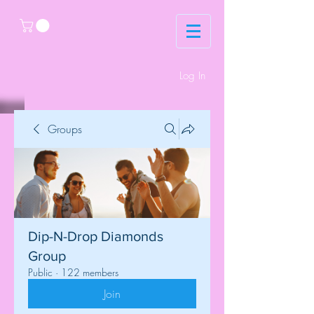
Log In
Groups
Dip-N-Drop Diamonds
Group
Public
·
122 members
Join