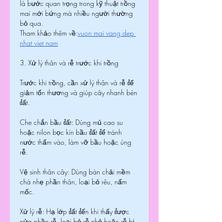
là bước quan trọng trong kỹ thuật trồng 
mai mới bứng mà nhiều người thường 
bỏ qua.
Tham khảo thêm về:
vuon mai vang dep 
nhat viet nam
3. Xử lý thân và rễ trước khi trồng
Trước khi trồng, cần xử lý thân và rễ để 
giảm tổn thương và giúp cây nhanh bén 
đất.
Che chắn bầu đất: Dùng mủ cao su 
hoặc nilon bọc kín bầu đất để tránh 
nước thấm vào, làm vỡ bầu hoặc úng 
rễ.
Vệ sinh thân cây: Dùng bàn chải mềm 
chà nhẹ phần thân, loại bỏ rêu, nấm 
mốc.
Xử lý rễ: Hạ lớp đất đến khi thấy được 
nửa phần rễ, loại bỏ rễ nhỏ hoặc rễ bị 