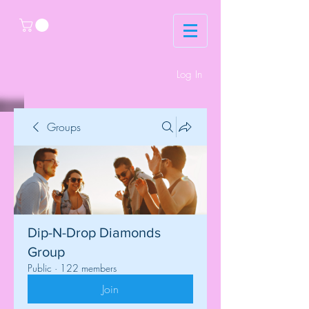
Log In
Groups
Dip-N-Drop Diamonds
Group
Public
·
122 members
Join