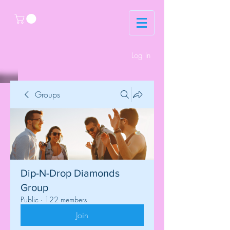
Log In
Groups
Dip-N-Drop Diamonds
Group
Public
·
122 members
Join