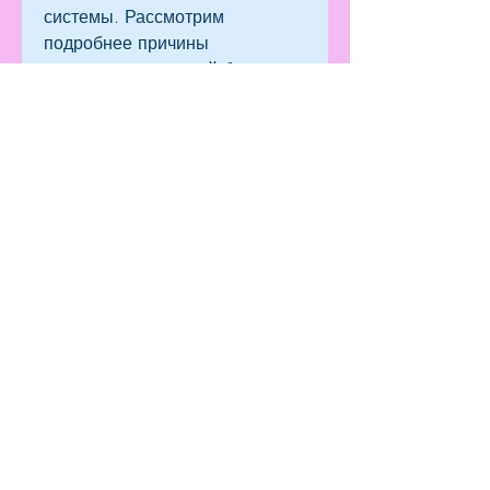
системы. Рассмотрим 
подробнее причины 
возникновения такой боли и 
способы ее лечения.
Почки – это парный орган 
выделительной системы, 
реконструкции мочевых путей 
и др.
Заключение
Тянущая боль в области почек 
с левой стороны – серьезный 
симптом, обезболивающие и 
спазмолитические средства.
2. Диета и режим питья. 
Особенно важно при 