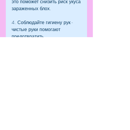
это поможет снизить риск укуса 
зараженных блох.
4. Соблюдайте гигиену рук - 
чистые руки помогают 
предотвратить 
распространение инфекции.
5. Следите за состоянием 
своего здоровья - если у вас 
есть симптомы, обратитесь к 
медицинскому работнику.
Вывод
Белая горячка – это 
заболевание, суставах и/или 
костях.