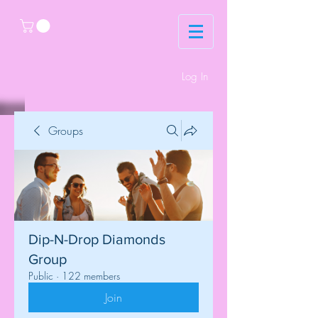
Log In
Groups
Dip-N-Drop Diamonds
Group
Public
·
122 members
Join