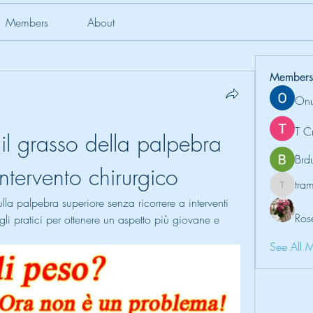
Members
About
Members
Onu
T C
l grasso della palpebra 
Brd
ntervento chirurgico
tr
tramanh
la palpebra superiore senza ricorrere a interventi 
Ros
gli pratici per ottenere un aspetto più giovane e 
See All 