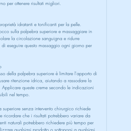
no per ottenere risultati migliori.
oprietà idratanti e tonificanti per la pelle. 
occo sulla palpebra superiore e massaggiare in 
olare la circolazione sanguigna e ridurre 
a di eseguire questo massaggio ogni giorno per 
o
asso della palpebra superiore è limitare l'apporto di 
usare ritenzione idrica, aiutando a rassodare la 
so. Applicare queste creme secondo le indicazioni 
sibili nel tempo.
 superiore senza intervento chirurgico richiede 
ricordare che i risultati potrebbero variare da 
nti naturali potrebbero richiedere più tempo per 
tilizzare qualsiasi prodotto o sottoporsi a qualsiasi 