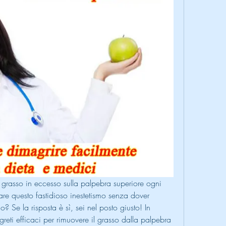
 grasso in eccesso sulla palpebra superiore ogni 
inare questo fastidioso inestetismo senza dover 
o? Se la risposta è sì, sei nel posto giusto! In 
greti efficaci per rimuovere il grasso dalla palpebra 