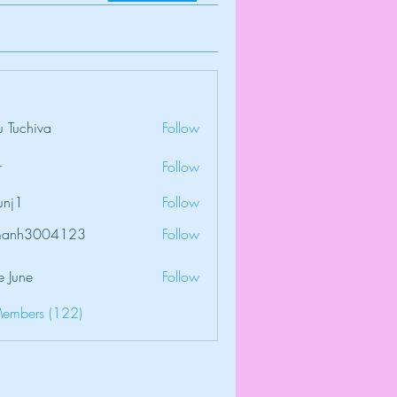
 Tuchiva
Follow
r
Follow
unj1
Follow
amanh3004123
Follow
3004123
e June
Follow
Members (122)