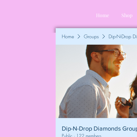
Home
Shop
Home
Groups
Dip-N-Drop 
Dip-N-Drop Diamonds Grou
Public
·
122 members