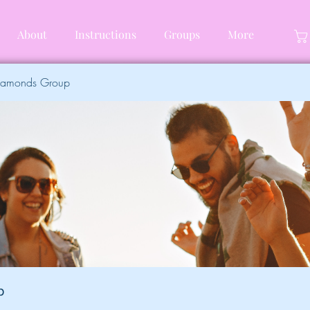
About
Instructions
Groups
More
Diamonds Group
p