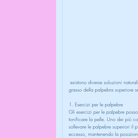
 esistono diverse soluzioni naturali e non invasive che possono aiutare a rimuovere il 
grasso della palpebra superiore se
1. Esercizi per le palpebre
Gli esercizi per le palpebre posso
tonificare la pelle. Uno dei più co
sollevare le palpebre superiori il p
eccesso, mantenendo la posizion