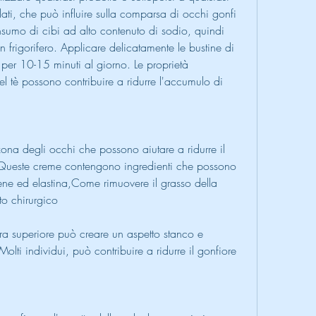
lati, che può influire sulla comparsa di occhi gonfi 
nsumo di cibi ad alto contenuto di sodio, quindi 
in frigorifero. Applicare delicatamente le bustine di 
 per 10-15 minuti al giorno. Le proprietà 
el tè possono contribuire a ridurre l'accumulo di 
ona degli occhi che possono aiutare a ridurre il 
 Queste creme contengono ingredienti che possono 
ene ed elastina,Come rimuovere il grasso della 
to chirurgico
ra superiore può creare un aspetto stanco e 
lti individui, può contribuire a ridurre il gonfiore 