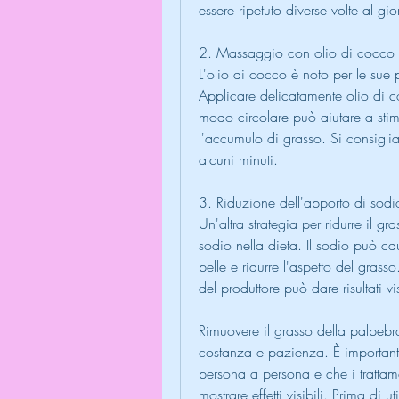
essere ripetuto diverse volte al gior
2. Massaggio con olio di cocco
L'olio di cocco è noto per le sue pr
Applicare delicatamente olio di c
modo circolare può aiutare a stim
l'accumulo di grasso. Si consigli
alcuni minuti.
3. Riduzione dell'apporto di sodi
Un'altra strategia per ridurre il gr
sodio nella dieta. Il sodio può ca
pelle e ridurre l'aspetto del gras
del produttore può dare risultati vi
Rimuovere il grasso della palpebra
costanza e pazienza. È importante 
persona a persona e che i trattame
mostrare effetti visibili. Prima di u