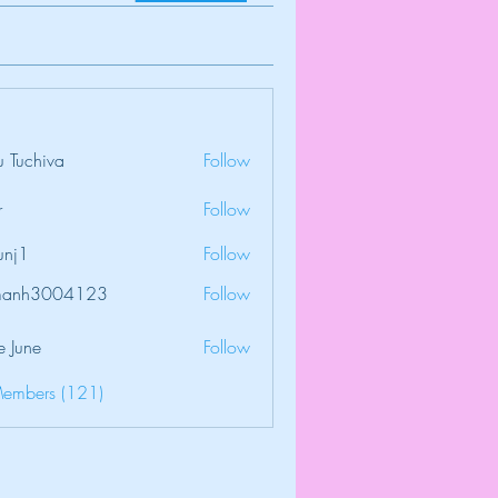
 Tuchiva
Follow
r
Follow
unj1
Follow
amanh3004123
Follow
3004123
e June
Follow
Members (121)