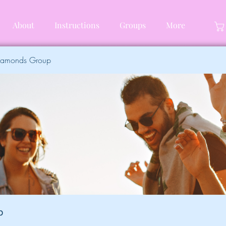
About
Instructions
Groups
More
Diamonds Group
p