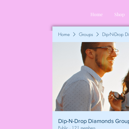
Home
Shop
Home
Groups
Dip-N-Drop 
Dip-N-Drop Diamonds Grou
Public
·
121 members