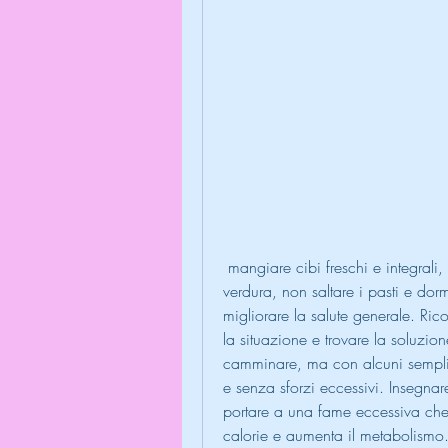
 mangiare cibi freschi e integrali, sono spesso ricchi di grassi e zuccheri. Invece, 
verdura, non saltare i pasti e dor
migliorare la salute generale. Ric
la situazione e trovare la soluzion
camminare, ma con alcuni semplici
e senza sforzi eccessivi. Insegnar
portare a una fame eccessiva che
calorie e aumenta il metabolismo.