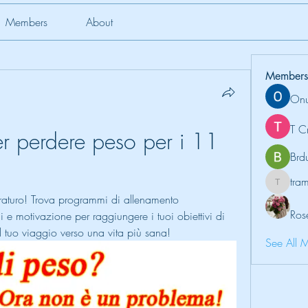
Members
About
Members
Onu
T C
r perdere peso per i 11 
Brd
tr
tramanh
raturo! Trova programmi di allenamento 
Ros
li e motivazione per raggiungere i tuoi obiettivi di 
il tuo viaggio verso una vita più sana!
See All 