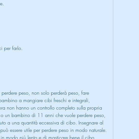
e.
 per farlo.
er perdere peso, non solo perderà peso, fare 
 bambino a mangiare cibi freschi e integrali, 
ora non hanno un controllo completo sulla propria 
e o un bambino di 11 anni che vuole perdere peso, 
to a una quantità eccessiva di cibo. Insegnare al 
può essere utile per perdere peso in modo naturale. 
n modo più lento e di masticare bene il cibo, 