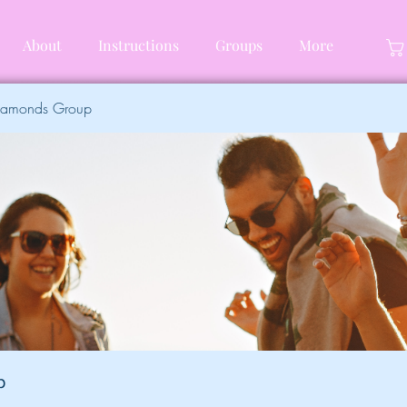
About
Instructions
Groups
More
Diamonds Group
p