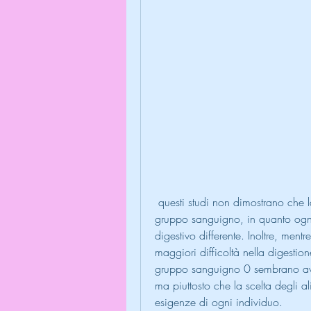
 questi studi non dimostrano che la dieta debba essere basata esclusivamente sul 
gruppo sanguigno, in quanto ogni
digestivo differente. Inoltre, men
maggiori difficoltà nella digestione
gruppo sanguigno 0 sembrano aver
ma piuttosto che la scelta degli a
esigenze di ogni individuo.