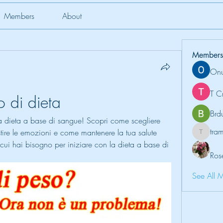
Members
About
Members
Onu
T C
o di dieta
Brd
dieta a base di sangue! Scopri come scegliere 
tr
stire le emozioni e come mantenere la tua salute 
tramanh
di cui hai bisogno per iniziare con la dieta a base di 
Ros
See All 