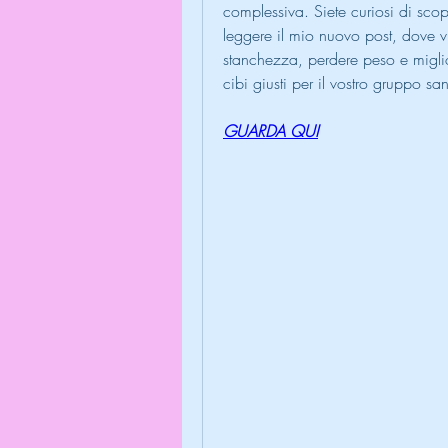
complessiva. Siete curiosi di scop
leggere il mio nuovo post, dove vi 
stanchezza, perdere peso e miglio
cibi giusti per il vostro gruppo sa
GUARDA QUI