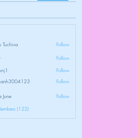
 Tuchiva
Follow
r
Follow
unj1
Follow
amanh3004123
Follow
3004123
e June
Follow
Members (122)