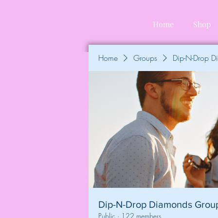
Home
Shop
Home
Groups
Dip-N-Drop 
Dip-N-Drop Diamonds Grou
Public
·
122 members