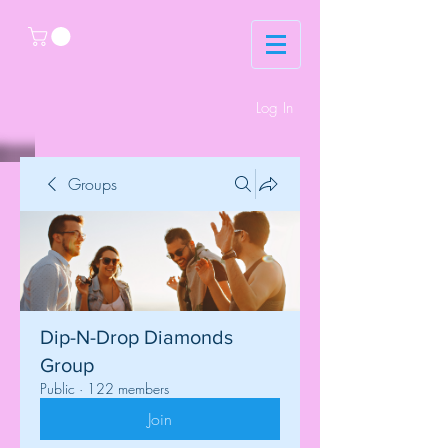
Log In
Groups
Dip-N-Drop Diamonds
Group
Public
·
122 members
Join