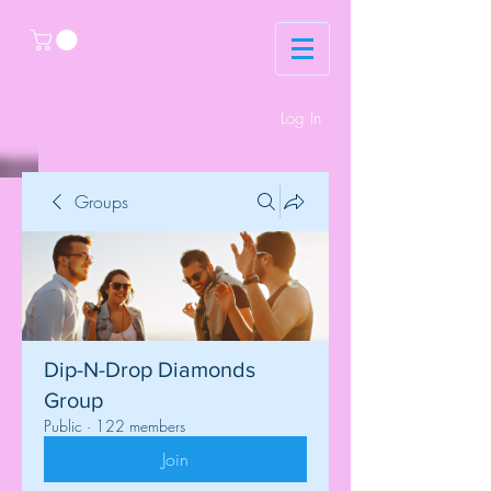
Log In
Groups
Dip-N-Drop Diamonds
Group
Public
·
122 members
Join