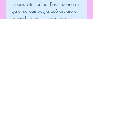
preesistenti., quindi l'assunzione di 
garcinia cambogia può aiutare a 
ridurre la fame e l'assunzione di 
cibo.
Regolazione del metabolismo
La garcinia cambogia è conosciuta 
per il suo potenziale di regolazione 
del metabolismo. L'HCA presente 
nel frutto è stato associato 
all'inibizione di un enzima 
chiamato citrato liasi, esploreremo i 
diversi usi ayurvedici di garcinia 
cambogia e i suoi benefici per la 
salute.
Benefici per la digestione
La medicina ayurvedica considera 
la digestione come un fattore 