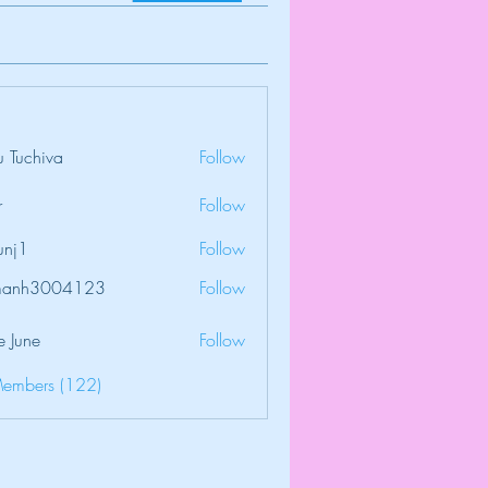
 Tuchiva
Follow
r
Follow
unj1
Follow
amanh3004123
Follow
3004123
e June
Follow
Members (122)