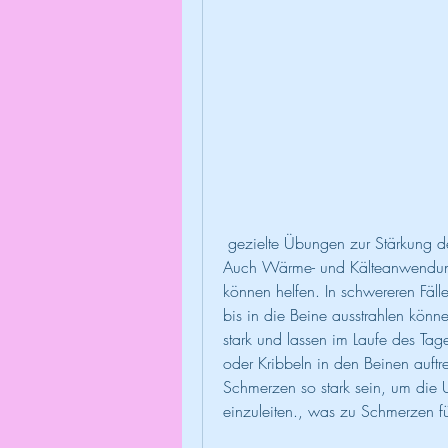
 gezielte Übungen zur Stärkung der Rückenmuskulatur und eine gute Schlafposition. 
Auch Wärme- und Kälteanwendu
können helfen. In schwereren Fälle
bis in die Beine ausstrahlen kön
stark und lassen im Laufe des Tag
oder Kribbeln in den Beinen auft
Schmerzen so stark sein, um die 
einzuleiten., was zu Schmerzen fü