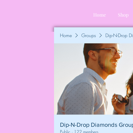
Home
Shop
Home
Groups
Dip-N-Drop 
Dip-N-Drop Diamonds Grou
Public
·
122 members