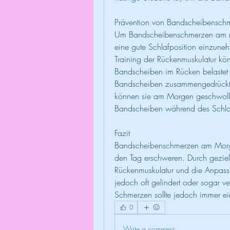
Prävention von Bandscheibensc
Um Bandscheibenschmerzen am Mo
eine gute Schlafposition einzun
Training der Rückenmuskulatur kö
Bandscheiben im Rücken belastet w
Bandscheiben zusammengedrückt un
können sie am Morgen geschwollen
Bandscheiben während des Schlaf
Fazit
Bandscheibenschmerzen am Morge
den Tag erschweren. Durch gezie
Rückenmuskulatur und die Anpass
jedoch oft gelindert oder sogar v
Schmerzen sollte jedoch immer ein
0
Write a comment...