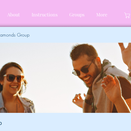
About
Instructions
Groups
More
Diamonds Group
p