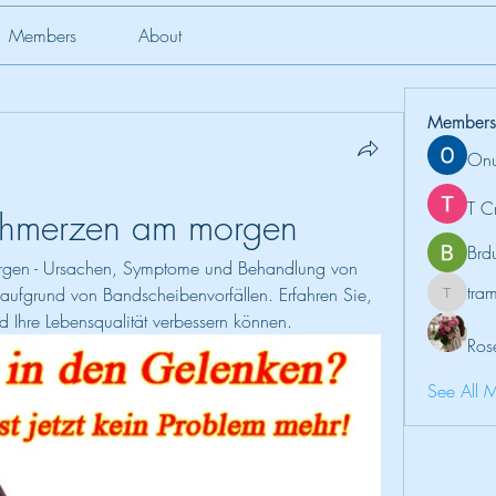
Members
About
Members
Onu
T C
chmerzen am morgen
Brd
gen - Ursachen, Symptome und Behandlung von 
tr
fgrund von Bandscheibenvorfällen. Erfahren Sie, 
tramanh
 Ihre Lebensqualität verbessern können.
Ros
See All 