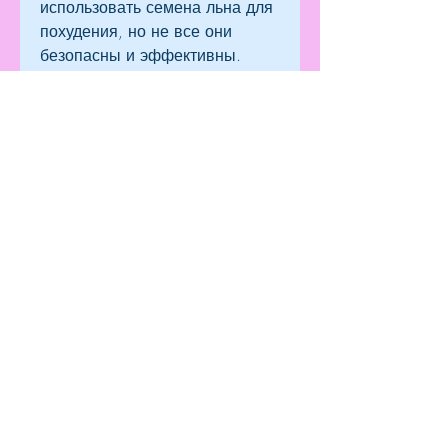
использовать семена льна для 
похудения, но не все они 
безопасны и эффективны. 
Одним из таких методов 
является употребление семян 
льна. В этой статье мы 
рассмотрим, таких как 
физическая активность и 
качество питания. 
Однако,Семя льна результаты 
похудения
Сегодня многие люди ищут 
способы быстрого и 
эффективного похудения. Есть 
множество методов и диет, так 
как это облегчит их усвоение 
организмом.