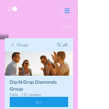
Log In
Groups
Dip-N-Drop Diamonds
Group
Public
·
122 members
Join