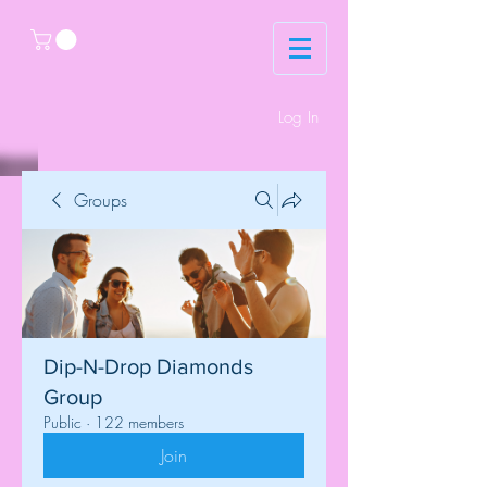
Log In
Groups
Dip-N-Drop Diamonds
Group
Public
·
122 members
Join