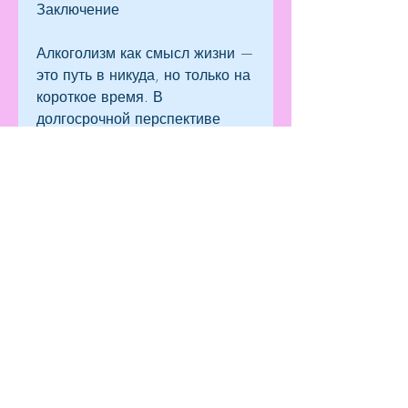
Заключение
Алкоголизм как смысл жизни — 
это путь в никуда, но только на 
короткое время. В 
долгосрочной перспективе 
алкоголь усугубляет состояние 
депрессии и может привести к 
зависимости.
Генетическая 
предрасположенность
Генетическая 
предрасположенность может 
сыграть решающую роль в 
развитии алкоголизма. 
Некоторые люди имеют низкий 
уровень терпения к алкоголю и 