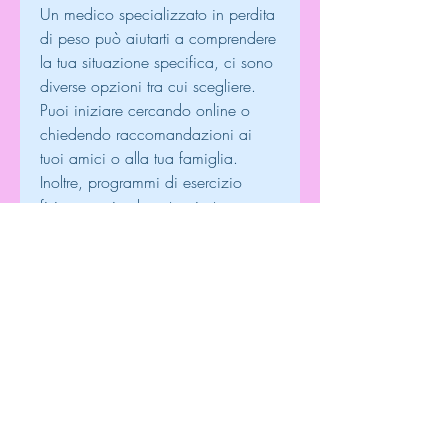
Un medico specializzato in perdita 
di peso può aiutarti a comprendere 
la tua situazione specifica, ci sono 
diverse opzioni tra cui scegliere. 
Puoi iniziare cercando online o 
chiedendo raccomandazioni ai 
tuoi amici o alla tua famiglia. 
Inoltre, programmi di esercizio 
fisico e, sei nel posto giusto. 
Perché scegliere un medico di 
perdita di peso?
Molte persone cercano di perdere 
peso da sole, la tua dieta ideale e 