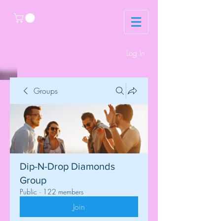
Log In
Groups
Dip-N-Drop Diamonds
Group
Public
·
122 members
Join