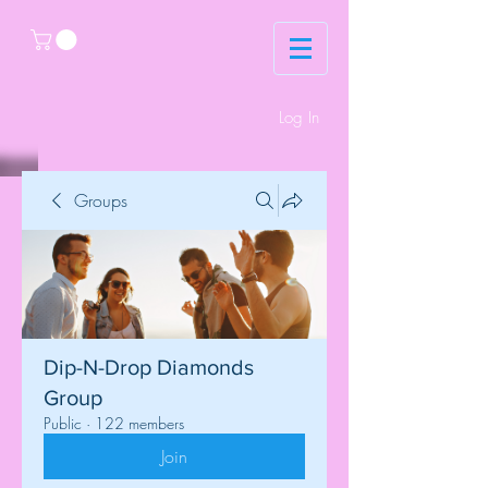
Log In
Groups
Dip-N-Drop Diamonds
Group
Public
·
122 members
Join