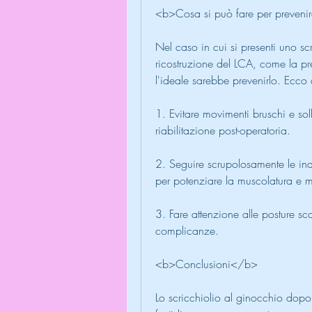
<b>Cosa si può fare per prevenir
Nel caso in cui si presenti uno sc
ricostruzione del LCA, come la pre
l'ideale sarebbe prevenirlo. Ecco a
1. Evitare movimenti bruschi e sol
riabilitazione post-operatoria.
2. Seguire scrupolosamente le indic
per potenziare la muscolatura e mi
3. Fare attenzione alle posture sco
complicanze.
<b>Conclusioni</b>
Lo scricchiolio al ginocchio dopo 