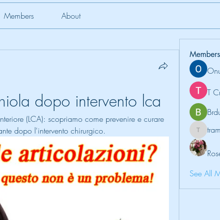
Members
About
Members
Onu
T C
hiola dopo intervento lca
Brd
anteriore (LCA): scopriamo come prevenire e curare 
tr
ante dopo l'intervento chirurgico.
tramanh
Ros
See All 