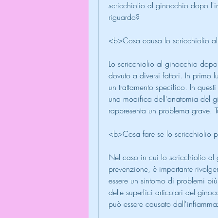
scricchiolio al ginocchio dopo l'i
riguardo?
<b>Cosa causa lo scricchiolio a
Lo scricchiolio al ginocchio dopo 
dovuto a diversi fattori. In primo 
un trattamento specifico. In ques
una modifica dell'anatomia del g
rappresenta un problema grave. T
<b>Cosa fare se lo scricchiolio 
Nel caso in cui lo scricchiolio al g
prevenzione, è importante rivolgers
essere un sintomo di problemi più
delle superfici articolari del ginocc
può essere causato dall'infiammazi