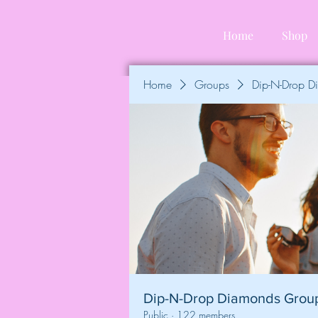
Home
Shop
Home
Groups
Dip-N-Drop 
Dip-N-Drop Diamonds Grou
Public
·
122 members