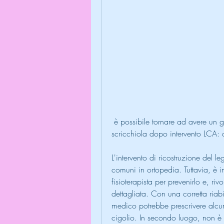
 è possibile tornare ad avere un ginocchio sano e funzionale.,<b>Ginocchio 
scricchiola dopo intervento LCA:
L'intervento di ricostruzione del l
comuni in ortopedia. Tuttavia, è i
fisioterapista per prevenirlo e, ri
dettagliata. Con una corretta riab
medico potrebbe prescrivere alcun
cigolio. In secondo luogo, non è r