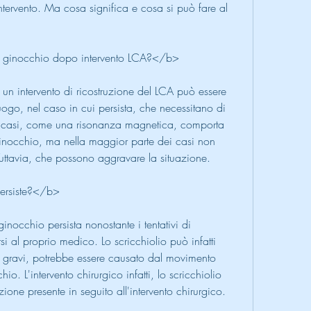
ntervento. Ma cosa significa e cosa si può fare al 
l ginocchio dopo intervento LCA?</b>
un intervento di ricostruzione del LCA può essere 
luogo, nel caso in cui persista, che necessitano di 
ti casi, come una risonanza magnetica, comporta 
inocchio, ma nella maggior parte dei casi non 
uttavia, che possono aggravare la situazione.
persiste?</b>
inocchio persista nonostante i tentativi di 
i al proprio medico. Lo scricchiolio può infatti 
 gravi, potrebbe essere causato dal movimento 
hio. L'intervento chirurgico infatti, lo scricchiolio 
one presente in seguito all'intervento chirurgico.