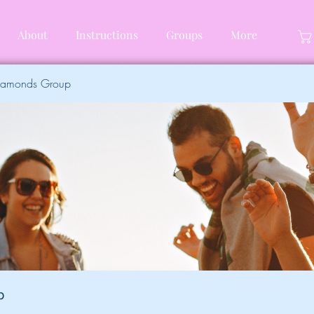
About
Instructions
Groups
More
Diamonds Group
p