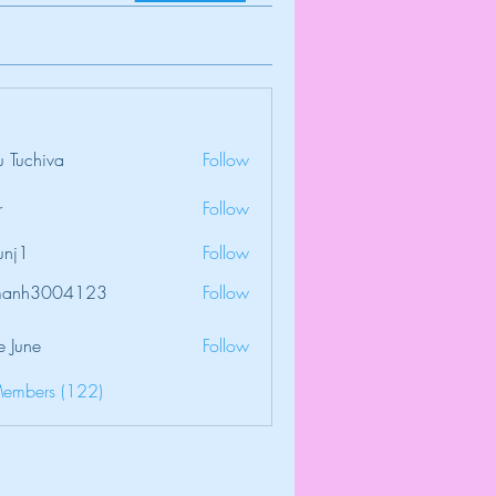
 Tuchiva
Follow
r
Follow
unj1
Follow
amanh3004123
Follow
3004123
e June
Follow
Members (122)