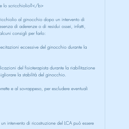
e lo scricchiolio?</b>
ricchiolio al ginocchio dopo un intervento di 
senza di aderenze o di residui ossei, infatti, 
lcuni consigli per farlo:
lecitazioni eccessive del ginocchio durante la 
azioni del fisioterapista durante la riabilitazione 
gliorare la stabilità del ginocchio.
rrette e al sovrappeso, per escludere eventuali 
un intervento di ricostruzione del LCA può essere 