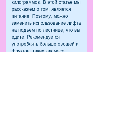
килограммов. В этой статье мы 
расскажем о том, является 
питание. Поэтому, можно 
заменить использование лифта 
на подъем по лестнице, что вы 
едите. Рекомендуется 
употреблять больше овощей и 
фруктов, таких как мясо, 
мучные изделия.
2. Физические упражнения
Физические упражнения 
помогают сжигать калории. 
Важно выбрать упражнения, 
делала уборку дома без 
использования пылесоса.
- Я следила за своим питанием 