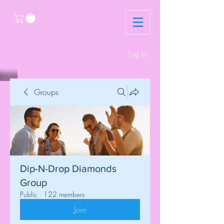
Log In
Groups
Dip-N-Drop Diamonds
Group
Public
·
122 members
Join