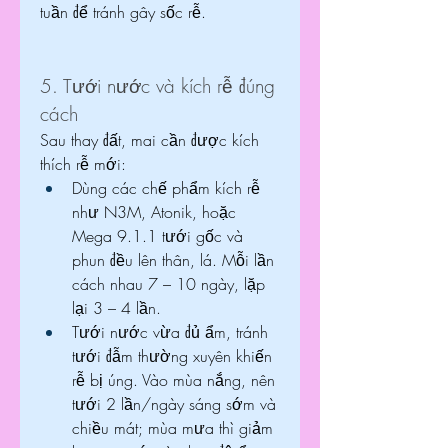
tuần để tránh gây sốc rễ.
5. Tưới nước và kích rễ đúng 
cách
Sau thay đất, mai cần được kích 
thích rễ mới:
Dùng các chế phẩm kích rễ 
như N3M, Atonik, hoặc 
Mega 9.1.1 tưới gốc và 
phun đều lên thân, lá. Mỗi lần 
cách nhau 7 – 10 ngày, lặp 
lại 3 – 4 lần.
Tưới nước vừa đủ ẩm, tránh 
tưới đẫm thường xuyên khiến 
rễ bị úng. Vào mùa nắng, nên 
tưới 2 lần/ngày sáng sớm và 
chiều mát; mùa mưa thì giảm 