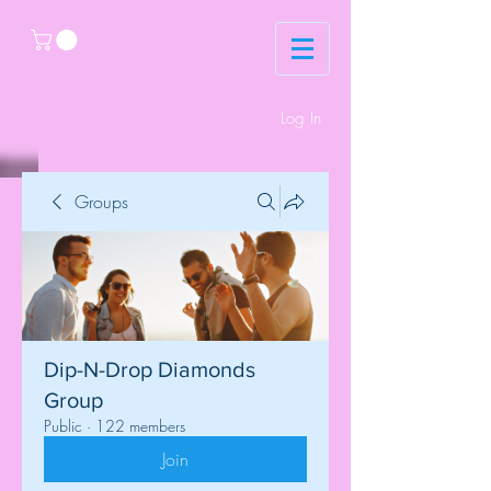
Log In
Groups
Dip-N-Drop Diamonds
Group
Public
·
122 members
Join