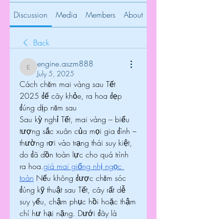
Discussion
Media
Members
About
Back
engine.aszm888
engine.aszm888
July 5, 2025
Cách chăm mai vàng sau Tết 
2025 để cây khỏe, ra hoa đẹp 
đúng dịp năm sau
Sau kỳ nghỉ Tết, mai vàng – biểu 
tượng sắc xuân của mọi gia đình – 
thường rơi vào trạng thái suy kiệt, 
do đã dồn toàn lực cho quá trình 
ra hoa.
giá mai giống nhị ngọc 
toàn
 Nếu không được chăm sóc 
đúng kỹ thuật sau Tết, cây rất dễ 
suy yếu, chậm phục hồi hoặc thậm 
chí hư hại nặng. Dưới đây là 