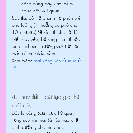
cành bằng dây kẽm mềm 
hoặc dây vải quấn.
Sau tỉa, có thể phun nhẹ phân urê 
pha loãng (1 muỗng cà phê cho 
10 lít nước) để kích thích chồi lá. 
Nếu cây yếu, bổ sung thêm thuốc 
kích thích sinh trưởng GA3 ở liều 
thấp để thúc đẩy mầm.
Xem thêm: 
mai vàng yên tử mua ở 
đâu
4. Thay đất – cải tạo giá thể 
nuôi cây
Đây là công đoạn cực kỳ quan 
trọng sau khi mai đã tiêu hao chất 
dinh dưỡng cho mùa hoa: