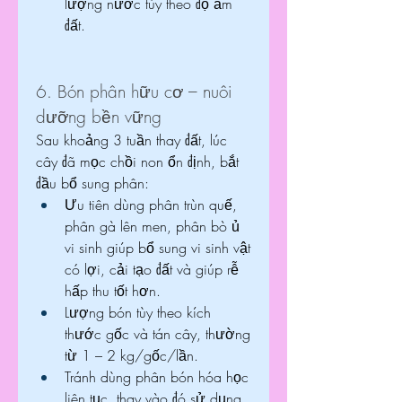
lượng nước tùy theo độ ẩm 
đất.
6. Bón phân hữu cơ – nuôi 
dưỡng bền vững
Sau khoảng 3 tuần thay đất, lúc 
cây đã mọc chồi non ổn định, bắt 
đầu bổ sung phân:
Ưu tiên dùng phân trùn quế, 
phân gà lên men, phân bò ủ 
vi sinh giúp bổ sung vi sinh vật 
có lợi, cải tạo đất và giúp rễ 
hấp thu tốt hơn.
Lượng bón tùy theo kích 
thước gốc và tán cây, thường 
từ 1 – 2 kg/gốc/lần.
Tránh dùng phân bón hóa học 
liên tục, thay vào đó sử dụng 