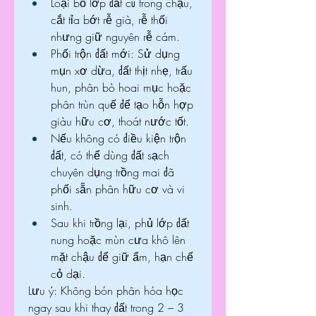
Loại bỏ lớp đất cũ trong chậu, 
cắt tỉa bớt rễ già, rễ thối 
nhưng giữ nguyên rễ cám.
Phối trộn đất mới: Sử dụng 
mụn xơ dừa, đất thịt nhẹ, trấu 
hun, phân bò hoai mục hoặc 
phân trùn quế để tạo hỗn hợp 
giàu hữu cơ, thoát nước tốt.
Nếu không có điều kiện trộn 
đất, có thể dùng đất sạch 
chuyên dụng trồng mai đã 
phối sẵn phân hữu cơ và vi 
sinh.
Sau khi trồng lại, phủ lớp đất 
nung hoặc mùn cưa khô lên 
mặt chậu để giữ ẩm, hạn chế 
cỏ dại.
Lưu ý: Không bón phân hóa học 
ngay sau khi thay đất trong 2 – 3 