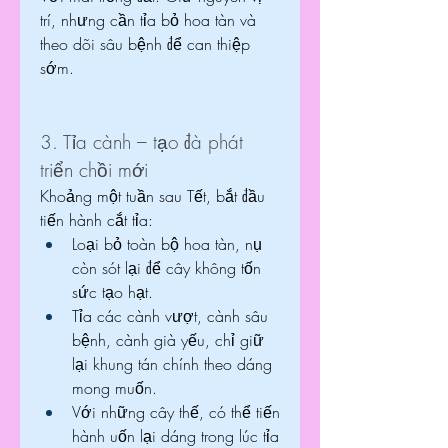
trí, nhưng cần tỉa bỏ hoa tàn và 
theo dõi sâu bệnh để can thiệp 
sớm.
3. Tỉa cành – tạo đà phát 
triển chồi mới
Khoảng một tuần sau Tết, bắt đầu 
tiến hành cắt tỉa:
Loại bỏ toàn bộ hoa tàn, nụ 
còn sót lại để cây không tốn 
sức tạo hạt.
Tỉa các cành vượt, cành sâu 
bệnh, cành già yếu, chỉ giữ 
lại khung tán chính theo dáng 
mong muốn.
Với những cây thế, có thể tiến 
hành uốn lại dáng trong lúc tỉa 