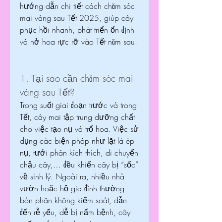
hướng dẫn chi tiết cách chăm sóc 
mai vàng sau Tết 2025, giúp cây 
phục hồi nhanh, phát triển ổn định 
và nở hoa rực rỡ vào Tết năm sau.
1. Tại sao cần chăm sóc mai 
vàng sau Tết?
Trong suốt giai đoạn trước và trong 
Tết, cây mai tập trung dưỡng chất 
cho việc tạo nụ và trổ hoa. Việc sử 
dụng các biện pháp như lặt lá ép 
nụ, tưới phân kích thích, di chuyển 
chậu cây,… đều khiến cây bị “sốc” 
về sinh lý. Ngoài ra, nhiều nhà 
vườn hoặc hộ gia đình thường 
bón phân không kiểm soát, dẫn 
đến rễ yếu, dễ bị nấm bệnh, cây 