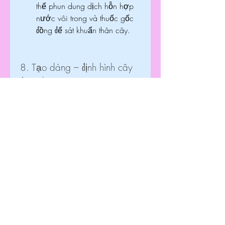
thể phun dung dịch hỗn hợp 
nước vôi trong và thuốc gốc 
đồng để sát khuẩn thân cây.
8. Tạo dáng – định hình cây 
đẹp cho năm tới
Từ khoảng tháng 6 đến tháng 8 
Âm lịch, có thể tiến hành tạo dáng 
cho cây mai:
Dùng dây kẽm mềm quấn 
quanh thân, cành theo hình 
dáng mong muốn.
Thời gian giữ dây từ 3 – 4 
tháng, tháo ra khi cành đã định 
hình.
Nên thực hiện vào thời điểm 
cây không còn non yếu, cành 