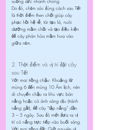
xuống sức nhanh chóng.
Do đó, chăm sóc đúng cách sau Tết 
là thời điểm then chốt giúp cây 
phục hồi hệ rễ, tái tạo lá, nuôi 
dưỡng mầm chồi và tạo điều kiện 
để cây phân hóa mầm hoa vào 
giữa năm.
2. Thời điểm và vị trí đặt cây 
sau Tết
Với mai trồng chậu: Khoảng từ 
mùng 6 đến mùng 10 Âm lịch, nên 
di chuyển chậu ra khu vực bán 
nắng hoặc có ánh sáng dịu (tránh 
nắng gắt), để cây “tập nắng” dần 
3 – 5 ngày. Sau đó mới đưa ra vị 
trí có nắng trực tiếp vào buổi sáng.
Với mai trồng đất: Giữ nguyên vị 