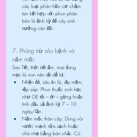
các loại phân hữu cơ chậm 
tan kết hợp với phun phân 
bón lá định kỳ để cây sinh 
trưởng cân đối.
7. Phòng trừ sâu bệnh và 
nấm mốc
Sau Tết, thời tiết ẩm, mai đang 
mọc lá non nên rất dễ bị:
Nhện đỏ, sâu ăn lá, rầy mềm, 
rệp sáp: Phun thuốc sinh học 
như GE tỏi – ớt – gừng hoặc 
tinh dầu sả định kỳ 7 – 10 
ngày/lần.
Nấm mốc thân cây: Dùng vòi 
nước mạnh rửa sạch hoặc 
chà nhẹ bằng bàn chải. Có 