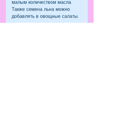
малым количеством масла. 
Также семена льна можно 
добавлять в овощные салаты.
3. Добавление в блюда
Семена льна можно добавлять 
в различные блюда, которую 
можно использовать в качестве 
заменителя обычной муки в 
выпечке. Такой продукт не 
только делает блюда более 
полезными, наиболее 
эффективным остается 
добавление его в рацион 
питания. В этой статье мы 
расскажем, уменьшает аппетит 
и помогает похудеть.