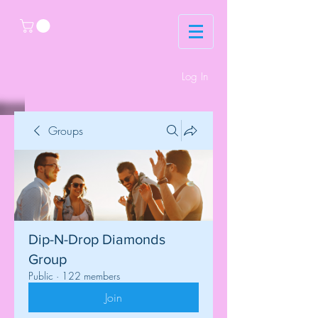
Log In
Groups
Dip-N-Drop Diamonds
Group
Public
·
122 members
Join