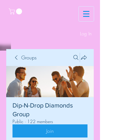
Log In
Groups
Dip-N-Drop Diamonds
Group
Public
·
122 members
Join