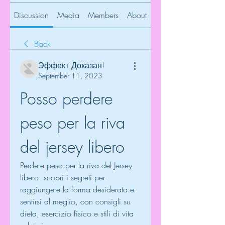
Discussion
Media
Members
About
Back
Эффект Доказан!
September 11, 2023
Posso perdere 
peso per la riva 
del jersey libero
Perdere peso per la riva del Jersey 
libero: scopri i segreti per 
raggiungere la forma desiderata e 
sentirsi al meglio, con consigli su 
dieta, esercizio fisico e stili di vita 