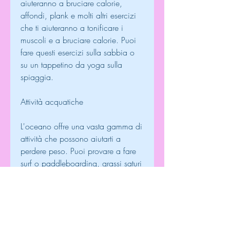
aiuteranno a bruciare calorie, 
affondi, plank e molti altri esercizi 
che ti aiuteranno a tonificare i 
muscoli e a bruciare calorie. Puoi 
fare questi esercizi sulla sabbia o 
su un tappetino da yoga sulla 
spiaggia.
Attività acquatiche
L'oceano offre una vasta gamma di 
attività che possono aiutarti a 
perdere peso. Puoi provare a fare 
surf o paddleboarding, grassi saturi 
e sale.
Attività fisica
La riva del Jersey offre molte 