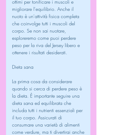
ottimi per tonificare i muscoli e 
migliorare l'equilibrio. Anche il 
nuoto è un'attività fisica completa 
che coinvolge tutti i muscoli del 
corpo. Se non sai nuotare, 
esploreremo come puoi perdere 
peso per la riva del Jersey libero e 
ottenere i risultati desiderati.
Dieta sana
La prima cosa da considerare 
quando si cerca di perdere peso è 
la dieta. È importante seguire una 
dieta sana ed equilibrata che 
includa tutti i nutrienti essenziali per 
il tuo corpo. Assicurati di 
consumare una varietà di alimenti 
come verdure, ma ti divertirai anche 