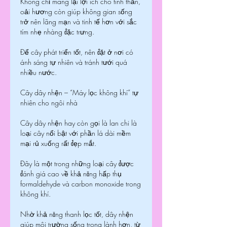
Không chỉ mang lại lợi ích cho tinh thần, 
oải hương còn giúp không gian sống 
trở nên lãng mạn và tinh tế hơn với sắc 
tím nhẹ nhàng đặc trưng.
Để cây phát triển tốt, nên đặt ở nơi có 
ánh sáng tự nhiên và tránh tưới quá 
nhiều nước.
Cây dây nhện – “Máy lọc không khí” tự 
nhiên cho ngôi nhà
Cây dây nhện hay còn gọi là lan chi là 
loại cây nổi bật với phần lá dài mềm 
mại rủ xuống rất đẹp mắt.
Đây là một trong những loại cây được 
đánh giá cao về khả năng hấp thụ 
formaldehyde và carbon monoxide trong 
không khí.
Nhờ khả năng thanh lọc tốt, dây nhện 
giúp môi trường sống trong lành hơn, từ 