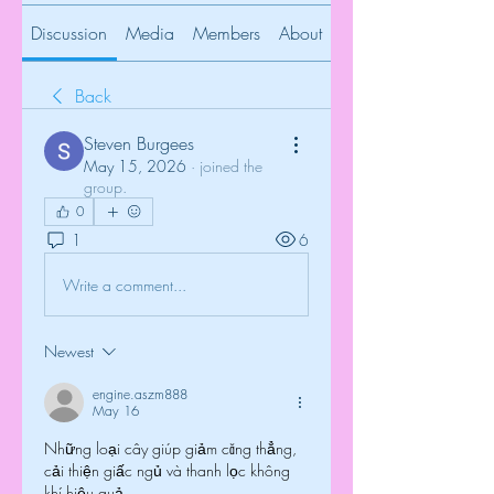
Discussion
Media
Members
About
Back
Steven Burgees
May 15, 2026
·
joined the
group.
0
1
6
Write a comment...
Newest
engine.aszm888
May 16
Những loại cây giúp giảm căng thẳng, 
cải thiện giấc ngủ và thanh lọc không 
khí hiệu quả