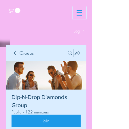
Log In
Groups
Dip-N-Drop Diamonds
Group
Public
·
122 members
Join