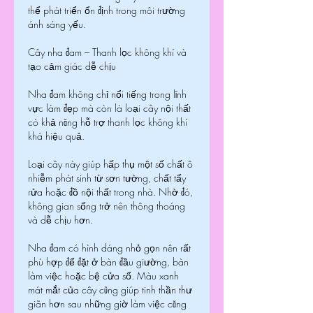
thể phát triển ổn định trong môi trường 
ánh sáng yếu.
Cây nha đam – Thanh lọc không khí và 
tạo cảm giác dễ chịu
Nha đam không chỉ nổi tiếng trong lĩnh 
vực làm đẹp mà còn là loại cây nội thất 
có khả năng hỗ trợ thanh lọc không khí 
khá hiệu quả.
Loại cây này giúp hấp thụ một số chất ô 
nhiễm phát sinh từ sơn tường, chất tẩy 
rửa hoặc đồ nội thất trong nhà. Nhờ đó, 
không gian sống trở nên thông thoáng 
và dễ chịu hơn.
Nha đam có hình dáng nhỏ gọn nên rất 
phù hợp để đặt ở bàn đầu giường, bàn 
làm việc hoặc bệ cửa sổ. Màu xanh 
mát mắt của cây cũng giúp tinh thần thư 
giãn hơn sau những giờ làm việc căng 