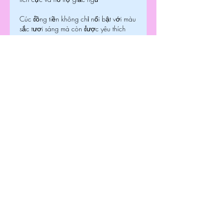
Cúc đồng tiền không chỉ nổi bật với màu 
sắc tươi sáng mà còn được yêu thích 
nhờ khả năng hỗ trợ cải thiện chất 
lượng không khí.
Loài hoa này có khả năng tăng lượng 
oxy trong không gian vào ban đêm, góp 
phần giúp cơ thể thư giãn và ngủ ngon 
hơn.
Ngoài ra, cúc đồng tiền còn giúp loại 
bỏ một số chất ô nhiễm tồn tại trong 
không khí, mang lại môi trường nghỉ 
ngơi dễ chịu hơn.
Sắc hoa rực rỡ của cúc đồng tiền cũng 
tạo cảm giác vui tươi, tích cực và giúp 
tinh thần trở nên nhẹ nhàng hơn sau 
những giờ làm việc căng thẳng.
Đây là loại cây phù hợp với những 