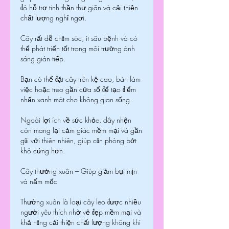
đó hỗ trợ tinh thần thư giãn và cải thiện 
chất lượng nghỉ ngơi.
Cây rất dễ chăm sóc, ít sâu bệnh và có 
thể phát triển tốt trong môi trường ánh 
sáng gián tiếp.
Bạn có thể đặt cây trên kệ cao, bàn làm 
việc hoặc treo gần cửa sổ để tạo điểm 
nhấn xanh mát cho không gian sống.
Ngoài lợi ích về sức khỏe, dây nhện 
còn mang lại cảm giác mềm mại và gần 
gũi với thiên nhiên, giúp căn phòng bớt 
khô cứng hơn.
Cây thường xuân – Giúp giảm bụi mịn 
và nấm mốc
Thường xuân là loại cây leo được nhiều 
người yêu thích nhờ vẻ đẹp mềm mại và 
khả năng cải thiện chất lượng không khí 