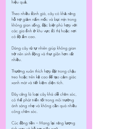
hiệu quả.
Theo nhiều đánh giá, cây có khả năng 
hỗ trợ giảm nấm mốc và bụi mịn trong 
không gian sống, đặc biệt phù hợp với 
các gia đình ở khu vực đô thị hoặc nơi 
có độ ẩm cao.
Dáng cây rủ tự nhiên giúp không gian 
trở nên sinh động và thư giãn hơn rất 
nhiều.
Thường xuân thích hợp đặt trong chậu 
treo hoặc trên kệ cao để tạo cảm giác 
xanh mát và tiết kiệm diện tích.
Đây cũng là loại cây khá dễ chăm sóc, 
có thể phát triển tốt trong môi trường 
ánh sáng nhẹ và không cần quá nhiều 
công chăm sóc.
Cúc đồng tiền – Mang lại năng lượng 
tích cực và hỗ trợ giấc ngủ