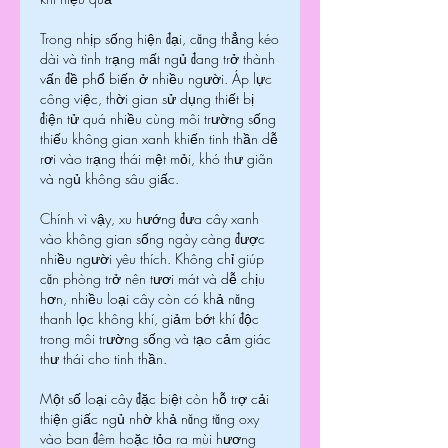
Trong nhịp sống hiện đại, căng thẳng kéo 
dài và tình trạng mất ngủ đang trở thành 
vấn đề phổ biến ở nhiều người. Áp lực 
công việc, thời gian sử dụng thiết bị 
điện tử quá nhiều cùng môi trường sống 
thiếu không gian xanh khiến tinh thần dễ 
rơi vào trạng thái mệt mỏi, khó thư giãn 
và ngủ không sâu giấc.
Chính vì vậy, xu hướng đưa cây xanh 
vào không gian sống ngày càng được 
nhiều người yêu thích. Không chỉ giúp 
căn phòng trở nên tươi mát và dễ chịu 
hơn, nhiều loại cây còn có khả năng 
thanh lọc không khí, giảm bớt khí độc 
trong môi trường sống và tạo cảm giác 
thư thái cho tinh thần.
Một số loại cây đặc biệt còn hỗ trợ cải 
thiện giấc ngủ nhờ khả năng tăng oxy 
vào ban đêm hoặc tỏa ra mùi hương 