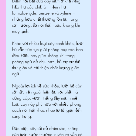
Điểm nổi bật của cây nằm ở khả năng 
hấp thụ các chất ô nhiễm như 
formaldehyde, benzene và xylene – 
những hợp chất thường tồn tại trong 
sơn tường, đồ nội thất hoặc không khí 
máy lạnh.
Khác với nhiều loại cây xanh khác, lưỡi 
hổ vẫn tiếp tục giải phóng oxy vào ban 
đêm. Điều này giúp không khí trong 
phòng ngủ dễ chịu hơn, hỗ trợ cơ thể 
thư giãn và cải thiện chất lượng giấc 
ngủ.
Ngoài lợi ích về sức khỏe, lưỡi hổ còn 
sở hữu vẻ ngoài hiện đại với phần lá 
cứng cáp, vươn thẳng đầy mạnh mẽ. 
Loại cây này phù hợp với nhiều phong 
cách nội thất khác nhau từ tối giản đến 
sang trọng.
Đặc biệt, cây rất dễ chăm sóc, không 
cần tưới nước thường xuyên và vẫn có 