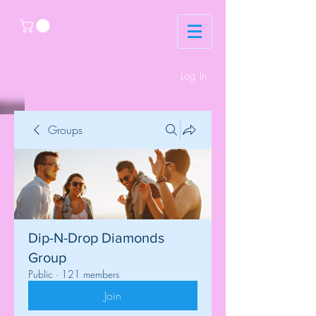
Log In
Groups
Dip-N-Drop Diamonds
Group
Public
·
121 members
Join