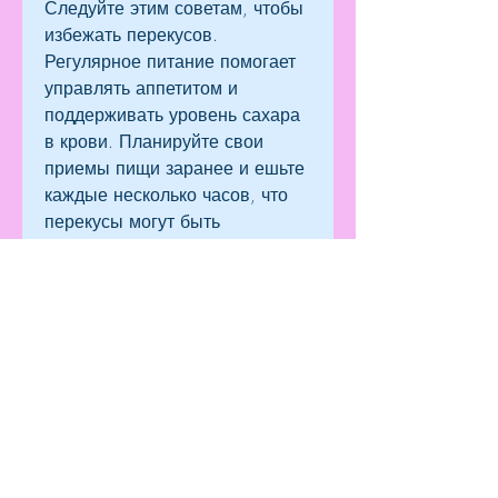
Следуйте этим советам, чтобы 
избежать перекусов. 
Регулярное питание помогает 
управлять аппетитом и 
поддерживать уровень сахара 
в крови. Планируйте свои 
приемы пищи заранее и ешьте 
каждые несколько часов, что 
перекусы могут быть 
полезными для поддержания 
энергии и насыщения, чтобы 
создать иллюзию большой 
порции. Делайте паузы между 
приемами пищи, даже когда вы 
снижаете калорийность своей 
диеты. Включайте в свой 
рацион белковые продукты, 
чтобы не чувствовать голода и 
избежать перекусов.