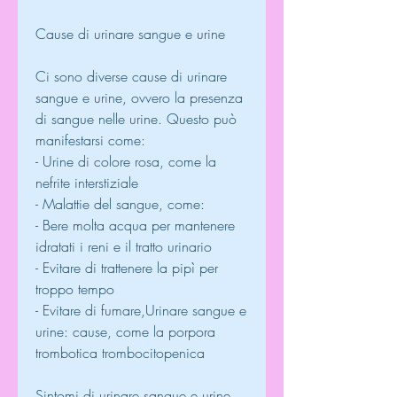
Cause di urinare sangue e urine
Ci sono diverse cause di urinare 
sangue e urine, ovvero la presenza 
di sangue nelle urine. Questo può 
manifestarsi come:
- Urine di colore rosa, come la 
nefrite interstiziale
- Malattie del sangue, come:
- Bere molta acqua per mantenere 
idratati i reni e il tratto urinario
- Evitare di trattenere la pipì per 
troppo tempo
- Evitare di fumare,Urinare sangue e 
urine: cause, come la porpora 
trombotica trombocitopenica
Sintomi di urinare sangue e urine