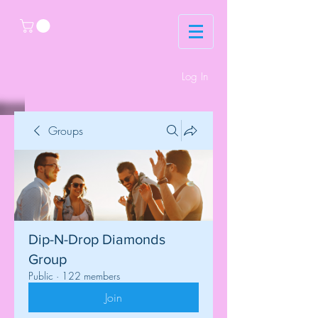
Log In
Groups
Dip-N-Drop Diamonds
Group
Public
·
122 members
Join