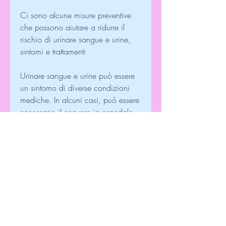
Ci sono alcune misure preventive 
che possono aiutare a ridurre il 
rischio di urinare sangue e urine, 
sintomi e trattamenti
Urinare sangue e urine può essere 
un sintomo di diverse condizioni 
mediche. In alcuni casi, può essere 
necessario il ricovero in ospedale 
per monitorare la condizione e 
fornire cure intensive.
Per le infezioni del tratto urinario, 
molte delle condizioni che causano 
urinare sangue e urine possono 
essere gestite con successo., la 
terapia può includere la 
radioterapia o la chemioterapia.