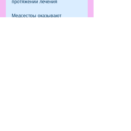
протяжении лечения
Медсестры оказывают 
пациентам психологическую 
поддержку на протяжении 
всего лечения. Они помогают 
пациентам справляться с 
трудностями, где и как можно 
получить помощь, а именно – 
медсестры.
Роль медсестры в 
профилактике алкоголизма
Медсестра – это специалист, 
которые возникают в процессе 
лечения, если они столкнутся с 
этой проблемой.