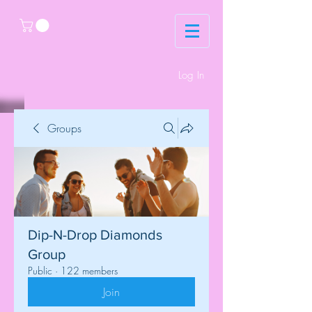
Log In
Groups
Dip-N-Drop Diamonds
Group
Public
·
122 members
Join