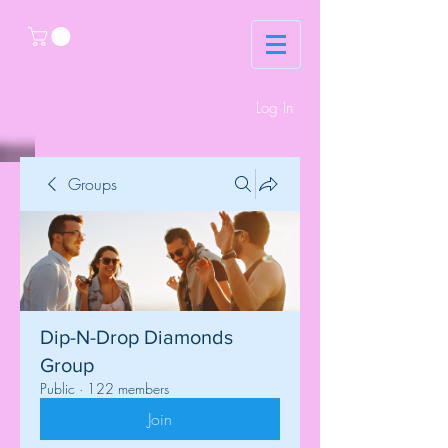
Log In
Groups
Dip-N-Drop Diamonds
Group
Public
·
122 members
Join