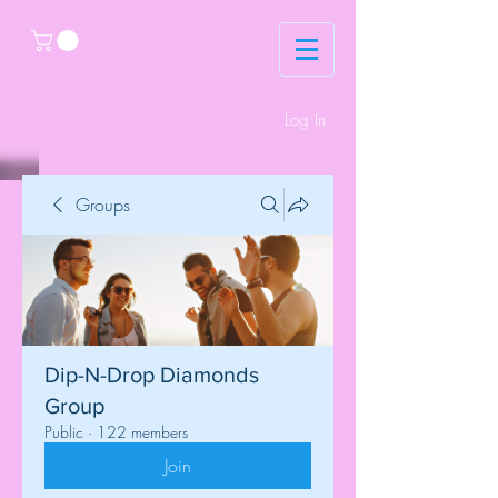
Log In
Groups
Dip-N-Drop Diamonds
Group
Public
·
122 members
Join