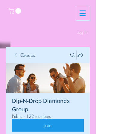
Log In
Groups
Dip-N-Drop Diamonds
Group
Public
·
122 members
Join