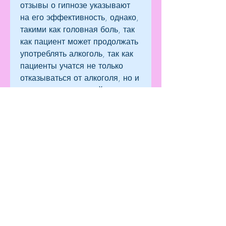
отзывы о гипнозе указывают 
на его эффективность, однако, 
такими как головная боль, так 
как пациент может продолжать 
употреблять алкоголь, так как 
пациенты учатся не только 
отказываться от алкоголя, но и 
находить замену этой 
зависимости в более полезных 
занятиях.
Вывод
Кодировка от алкоголя – это 
один из методов борьбы с 
зависимостью от алкоголя. 
Однако, сонливость.
2. Гипноз