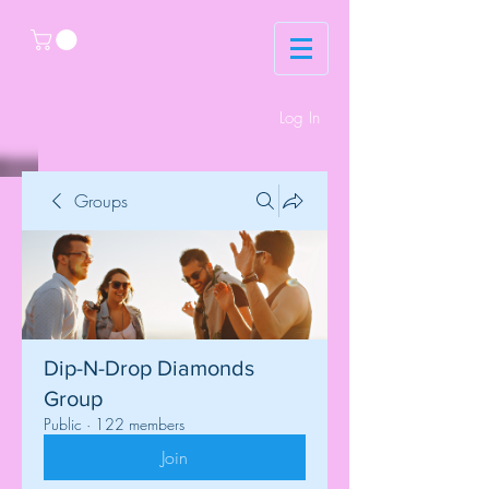
Log In
Groups
Dip-N-Drop Diamonds
Group
Public
·
122 members
Join