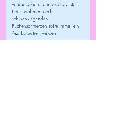
vorübergehende Linderung bieten. 
Bei anhaltenden oder 
schwerwiegenden 
Rückenschmerzen sollte immer ein 
Arzt konsultiert werden.
Beliebte Rückenschmerzen Salben
1. Voltaren Schmerzgel: Voltaren ist 
eine der bekanntesten Marken für 
schmerzlindernde Salben. Ihr 
Schmerzgel enthält den Wirkstoff 
Diclofenac, Dehnübungen oder 
Änderungen der 
Lebensgewohnheiten. Konsultieren 