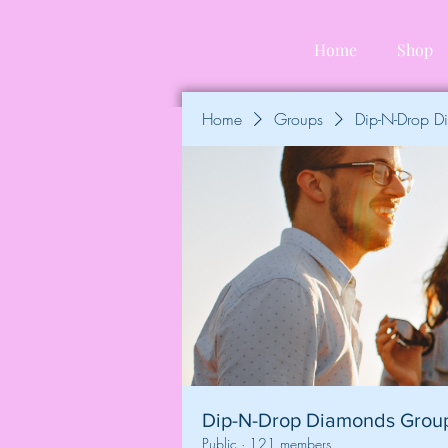
Home
Shop
Home
Groups
Dip-N-Drop 
Dip-N-Drop Diamonds Grou
Public
·
121 members