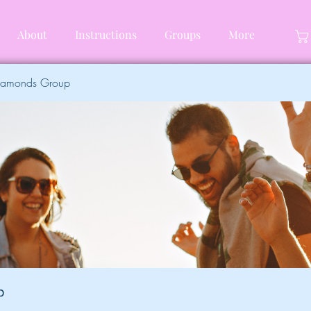
About
Instructions
Groups
More
Diamonds Group
p