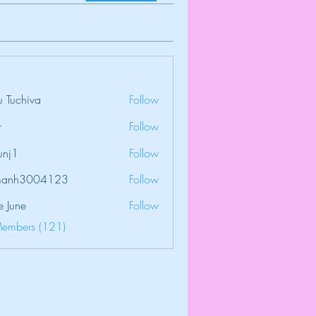
 Tuchiva
Follow
r
Follow
unj1
Follow
amanh3004123
Follow
3004123
e June
Follow
Members (121)