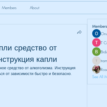
Members
About
Members
Onu
T C
ли средство от 
Brd
нструкция капли
tr
tramanh
ное средство от алкоголизма. Инструкция 
Ros
ся от зависимости быстро и безопасно. 
See All 