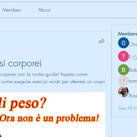
Members
About
Members
Onu
T C
si corporei
Brd
orporei con la nostra guida! Impara come 
tr
come eseguire esercizi mirati per ottenere un corpo 
tramanh
Ros
See All 