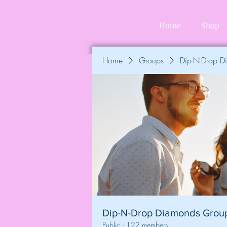
Home
Shop
Home
Groups
Dip-N-Drop 
Dip-N-Drop Diamonds Grou
Public
·
122 members