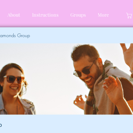
About
Instructions
Groups
More
Diamonds Group
p