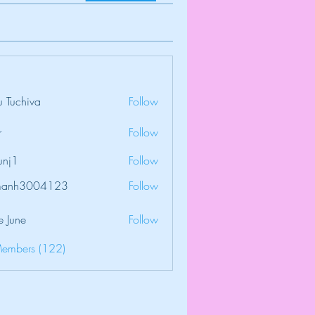
 Tuchiva
Follow
r
Follow
unj1
Follow
amanh3004123
Follow
3004123
e June
Follow
Members (122)