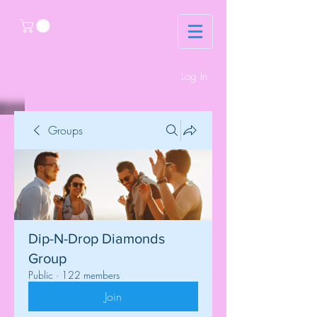
Log In
Groups
Dip-N-Drop Diamonds
Group
Public
·
122 members
Join