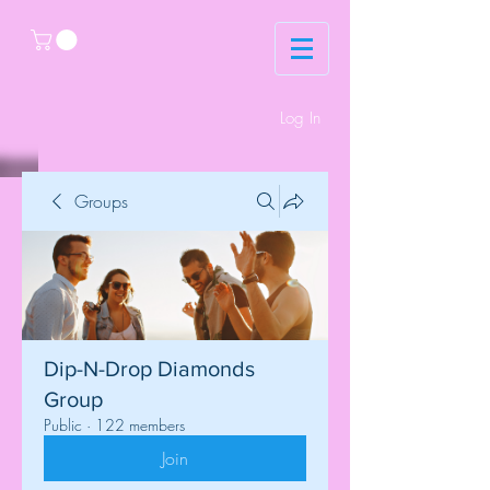
Log In
Groups
Dip-N-Drop Diamonds
Group
Public
·
122 members
Join