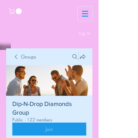
Log In
Groups
Dip-N-Drop Diamonds
Group
Public
·
122 members
Join