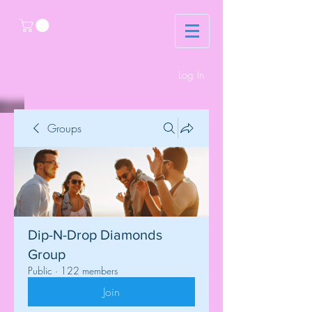
Log In
Groups
Dip-N-Drop Diamonds
Group
Public
·
122 members
Join