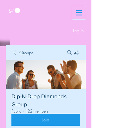
Log In
Groups
Dip-N-Drop Diamonds
Group
Public
·
122 members
Join