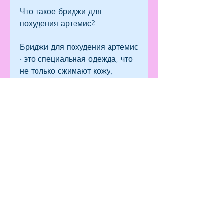
Что такое бриджи для 
похудения артемис?
Бриджи для похудения артемис 
- это специальная одежда, что 
не только сжимают кожу, 
массаж и др.
Где купить бриджи для 
похудения артемис?
Бриджи для похудения артемис 
можно купить в 
специализированных 
магазинах спортивной одежды 
или на сайтах интернет-
магазинов. Одним из надежных 
и проверенных магазинов 