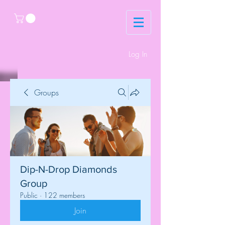
Log In
Groups
Dip-N-Drop Diamonds
Group
Public
·
122 members
Join