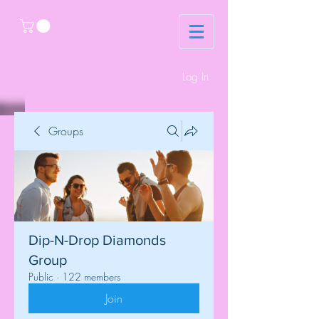
Log In
Groups
Dip-N-Drop Diamonds
Group
Public
·
122 members
Join