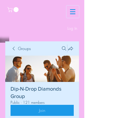
Log In
Groups
Dip-N-Drop Diamonds
Group
Public
·
121 members
Join