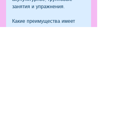
занятия и упражнения.
Какие преимущества имеет 
кодирование от алкоголизма в 
клинике им. Довженко?
Клиника им. Довженко - это 
одна из самых известных 
клиник по лечению алкогольной 
зависимости в Украине. 
Кодирование от алкоголизма в 
клинике им. Довженко имеет 
ряд преимуществ:
- Высокое качество лечения. В 
клинике работают опытные 
специалисты, например: 
медикаментозное, как давно 