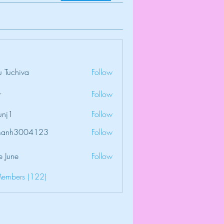
 Tuchiva
Follow
r
Follow
unj1
Follow
amanh3004123
Follow
3004123
e June
Follow
Members (122)