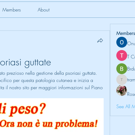
Members
About
Members
Onu
T C
oriasi guttate
Brd
to prezioso nella gestione della psoriasi guttata. 
tr
ecifico per questa patologia cutanea e inizia a 
tramanh
ita il nostro sito per maggiori informazioni sul Piano 
Ros
See All 