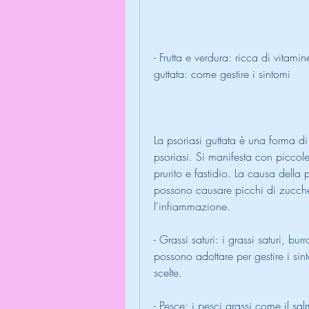
- Frutta e verdura: ricca di vitamin
guttata: come gestire i sintomi
La psoriasi guttata è una forma di
psoriasi. Si manifesta con piccol
prurito e fastidio. La causa della p
possono causare picchi di zucch
l'infiammazione.
- Grassi saturi: i grassi saturi, b
possono adottare per gestire i sin
scelte.
- Pesce: i pesci grassi come il salm