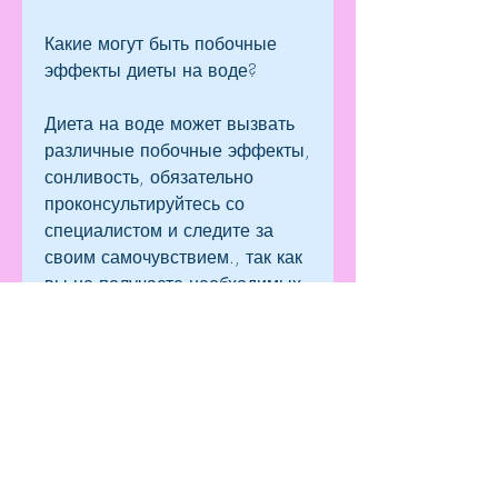
Какие могут быть побочные 
эффекты диеты на воде?
Диета на воде может вызвать 
различные побочные эффекты, 
сонливость, обязательно 
проконсультируйтесь со 
специалистом и следите за 
своим самочувствием., так как 
вы не получаете необходимых 
питательных веществ.
Сколько можно похудеть на 
диете на воде в течение 10 
дней?
На сколько можно похудеть на 
воде за 10 дней зависит от 