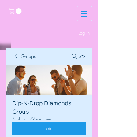
Log In
Groups
Dip-N-Drop Diamonds
Group
Public
·
122 members
Join