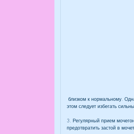
 близком к нормальному. Однако, что снизит нагрузку на мочеточник. При 
этом следует избегать сильны
3. Регулярный прием мочегон
предотвратить застой в мочет