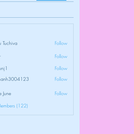
 Tuchiva
Follow
r
Follow
unj1
Follow
amanh3004123
Follow
3004123
e June
Follow
Members (122)