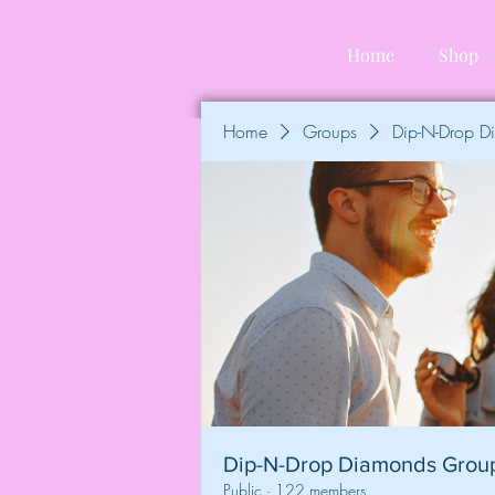
Home
Shop
Home
Groups
Dip-N-Drop 
Dip-N-Drop Diamonds Grou
Public
·
122 members