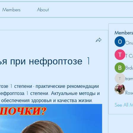
Members
About
Members
Onu
T C
ья при нефроптозе 1 
Brd
tr
tramanh
озе 1 степени - практические рекомендации 
Ros
ефроптоза 1 степени. Актуальные методы и 
обеспечения здоровья и качества жизни.
See All 