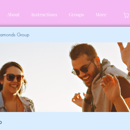
About
Instructions
Groups
More
Diamonds Group
p